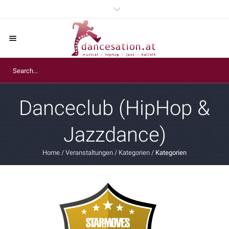
Danceclub (HipHop &
Jazzdance)
Home
/
Veranstaltungen
/
Kategorien
/
Kategorien