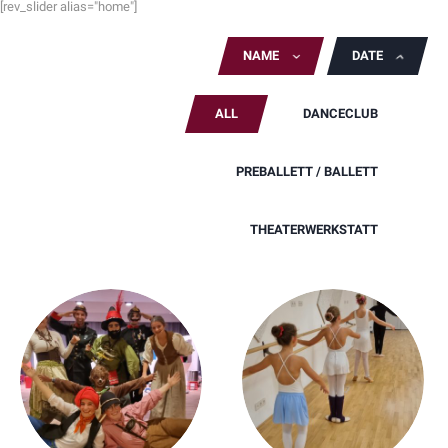
[rev_slider alias="home"]
NAME
DATE
ALL
DANCECLUB
PREBALLETT / BALLETT
THEATERWERKSTATT